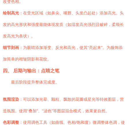
改变色相。
绘制高光
：在受光区域（如鼻尖、嘴唇、头发凸起处）添加高光。头
发的高光形状和强度最能体现发质（如湿发高光强烈且破碎，柔顺长
发高光为条状）。
细节刻画
：为眼睛添加渐变、反光和高光，使其“亮起来”。为服饰添
加简单的褶皱阴影和花纹。
四、 后期与输出：点睛之笔
最后阶段提升整体完成度。
氛围渲染
：可以添加光晕、颗粒、飘散的花瓣或星光等特效图层，营
造氛围。使用“叠加”、“滤色”等图层混合模式，效果更自然。
色彩调整
：使用调色工具（如曲线、色相/饱和度）微调整体色调，使