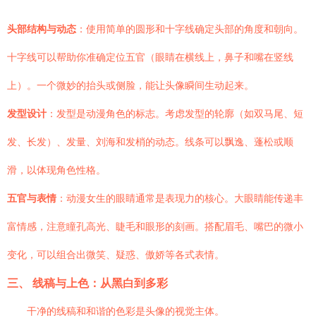
头部结构与动态
：使用简单的圆形和十字线确定头部的角度和朝向。
十字线可以帮助你准确定位五官（眼睛在横线上，鼻子和嘴在竖线
上）。一个微妙的抬头或侧脸，能让头像瞬间生动起来。
发型设计
：发型是动漫角色的标志。考虑发型的轮廓（如双马尾、短
发、长发）、发量、刘海和发梢的动态。线条可以飘逸、蓬松或顺
滑，以体现角色性格。
五官与表情
：动漫女生的眼睛通常是表现力的核心。大眼睛能传递丰
富情感，注意瞳孔高光、睫毛和眼形的刻画。搭配眉毛、嘴巴的微小
变化，可以组合出微笑、疑惑、傲娇等各式表情。
三、 线稿与上色：从黑白到多彩
干净的线稿和和谐的色彩是头像的视觉主体。