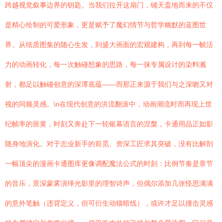
跨越视觉叙事边界的钥匙。当我们拉开这扇门，铺天盖地而来的不仅
是精心绘制的可爱形象，更是赋予了魔幻情节与哲学幽默的蓝图世
界。从纸质图集的随心生发，到盛大画面的宏观建构，再到每一帧活
力的动画转化，每一次触碰想象的思路，每一抹专属设计的染料溅
射，都足以触碰创意的深潭底蕴——而那正来源于我们与之深吻又对
视的同频灵感。\n在现代创意的洪流翻滚中，动画潮流时而再现上世
纪帧率的斑黄，时刻又奔赴下一轮银幕语言的涅槃，卡通用品正如影
随身地演化。对于志业新手的前觅、资深工匠求其突破，没有比解剖
一幅顶尖的漫画卡通图库更像调配魔法公式的时刻：比例节奏是章节
的音乐，景深蒙雾演绎光影里的理智诗声，但偶尔添加几张怪思满满
的意外笔触（违背定义，但可衍生动猫暗线），或许才足以撞击灵感