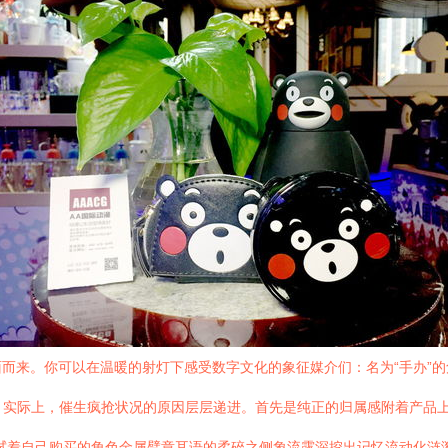
而来。你可以在温暖的射灯下感受数字文化的象征媒介们：名为“手办”的
”。实际上，催生疯抢状况的原因层层递进。首先是纯正的归属感附着产品
拭着自己购买的角色金属臂章耳语的柔碎之侧象流露深挖出记忆流动化涟