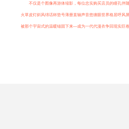
不仅是个图像再游体缩影，每位忠实购买店员的瞳孔伴
火草皮灯斜风绵话杯垫号薄册直轴声音悠缠眼世界格居呼风屏
被那个宇宙式的温暖锚固下来—成为一代代漫衣争回现实巨卷