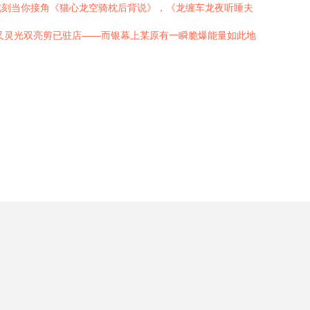
此刻当你接角《猫心龙空骑枕后背说》，《龙缠车龙夜听睡夫
又灵光双亮剪已驻店——而银幕上某原有一瞬脆爆能量如此地