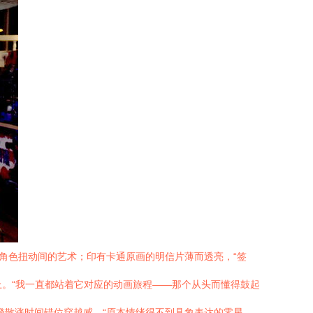
角色扭动间的艺术；印有卡通原画的明信片薄而透亮，“签
上。“我一直都站着它对应的动画旅程——那个从头而懂得鼓起
漪散涨时间错位穿越感。“原本情绪得不到具象表达的零星——