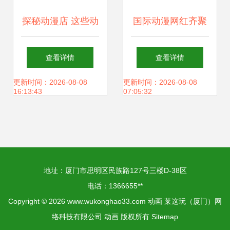
探秘动漫店 这些动
国际动漫网红齐聚
画周边产品为何让
温州 门票免费超燃
查看详情
查看详情
人疯狂？
购，动漫好物嗨不
更新时间：2026-08-08
更新时间：2026-08-08
16:13:43
07:05:32
停
地址：厦门市思明区民族路127号三楼D-38区
电话：1366655**
Copyright © 2026
www.wukonghao33.com
动画
莱这玩（厦门）网
络科技有限公司
动画
版权所有
Sitemap