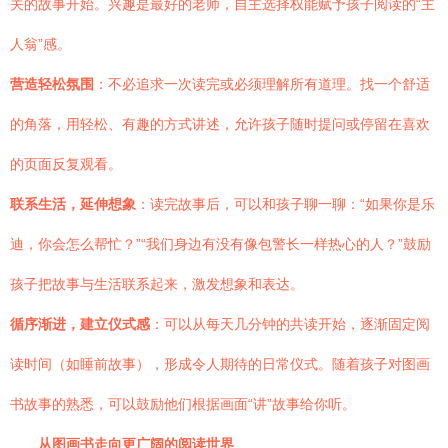
关的故事开始。兴趣是最好的老师，自主选择权能赋予孩子阅读的“主
人翁”感。
营造轻松氛围
：不必追求一次读完或必须理解所有道理。找一个舒适
的角落，用轻松、有趣的方式讲述，允许孩子随时提问或停留在喜欢
的页面反复观看。
联系生活，延伸想象
：读完故事后，可以和孩子聊一聊：“如果你是乐
迪，你会怎么帮忙？”“我们身边有没有像包警长一样热心的人？”鼓励
孩子把故事与生活联系起来，激发想象和表达。
循序渐进，建立仪式感
：可以从每天几分钟的共读开始，逐渐固定阅
读时间（如睡前故事），形成令人期待的日常仪式。随着孩子对图画
书故事的熟悉，可以鼓励他们根据画面“讲”故事给你听。
从图画书走向更广阔的阅读世界